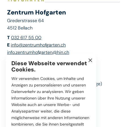
Zentrum Hofgarten
Grederstrasse 64
4512 Bellach
T
032 617 55 00
E
info@zentrumhofgarten.ch
info.zentrumhofgarten@hin.ch
×
pflege.zentrumhofgarten@hin.ch
Diese Webseite verwendet
Cookies.
Öffnungszeiten Empfang
Wir verwenden Cookies, um Inhalte und
Montag bis Freitag (Ausgenommen Feiertage)
Anzeigen zu personalisieren und unseren
09:00 – 12:00 Uhr
Datenverkehr zu analysieren. Wir geben
13:30 – 16:30 Uhr
Informationen über Ihre Nutzung unserer
Website auch an unsere Werbe- und
Analysepartner weiter, die diese
Pflege & Betreuung
möglicherweise mit anderen Informationen
Hotellerie
kombinieren, die Sie ihnen bereitgestellt